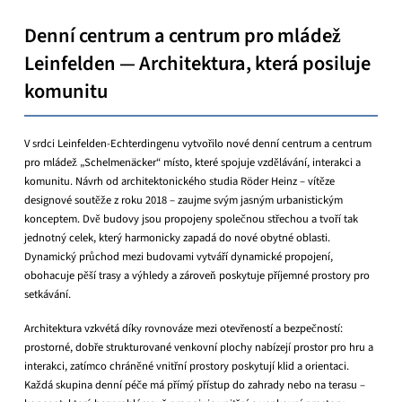
Denní centrum a centrum pro mládež
Leinfelden — Architektura, která posiluje
komunitu
V srdci Leinfelden-Echterdingenu vytvořilo nové denní centrum a centrum
pro mládež „Schelmenäcker“ místo, které spojuje vzdělávání, interakci a
komunitu. Návrh od architektonického studia Röder Heinz – vítěze
designové soutěže z roku 2018 – zaujme svým jasným urbanistickým
konceptem. Dvě budovy jsou propojeny společnou střechou a tvoří tak
jednotný celek, který harmonicky zapadá do nové obytné oblasti.
Dynamický průchod mezi budovami vytváří dynamické propojení,
obohacuje pěší trasy a výhledy a zároveň poskytuje příjemné prostory pro
setkávání.
Architektura vzkvétá díky rovnováze mezi otevřeností a bezpečností:
prostorné, dobře strukturované venkovní plochy nabízejí prostor pro hru a
interakci, zatímco chráněné vnitřní prostory poskytují klid a orientaci.
Každá skupina denní péče má přímý přístup do zahrady nebo na terasu –