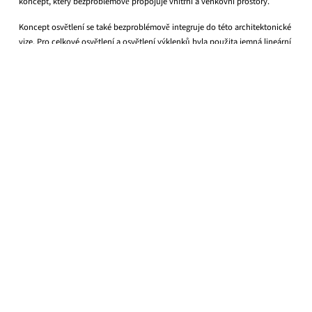
koncept, který bezproblémově propojuje vnitřní a venkovní prostory.
Koncept osvětlení se také bezproblémově integruje do této architektonické
vize. Pro celkové osvětlení a osvětlení výklenků byla použita jemná lineární
svítidla z našeho systému NauticProfil. Jejich decentní design zdůrazňuje
čisté linie architektury, zatímco teplé bílé světlo vytváří příjemnou a
příjemnou atmosféru. Díky modulárnímu systému bylo možné osvětlení
přesně přizpůsobit prostorovým požadavkům – funkční, efektivní a
harmonické v rámci celkového designu.
V Leinfelden-Echterdingenu to vytváří soubor, který ukazuje, jak
architektura, světlo a krajina mohou společně vytvářet místa, která inspirují
a propojují.
Stavitel
Město Leinfelden-Echterdingen