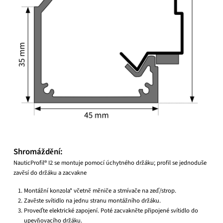
Shromáždění:
NauticProfil® I2 se montuje pomocí úchytného držáku; profil se jednoduše
zavěsí do držáku a zacvakne
Montážní konzola* včetně měniče a stmívače na zeď/strop.
Zavěste svítidlo na jednu stranu montážního držáku.
Proveďte elektrické zapojení. Poté zacvakněte připojené svítidlo do
upevňovacího držáku.