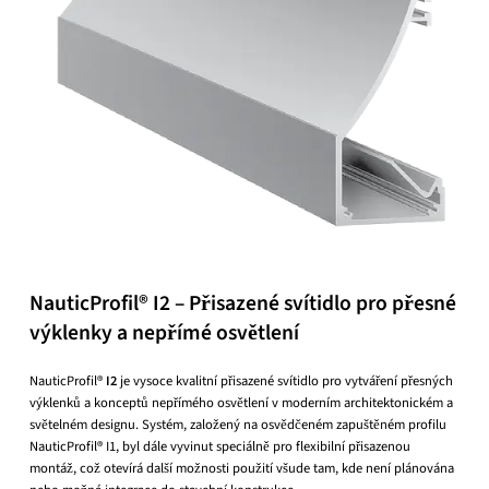
NauticProfil® I2 – Přisazené svítidlo pro přesné
výklenky a nepřímé osvětlení
NauticProfil®
I2
je vysoce kvalitní přisazené svítidlo pro vytváření přesných
výklenků a konceptů nepřímého osvětlení v moderním architektonickém a
světelném designu. Systém, založený na osvědčeném zapuštěném profilu
NauticProfil® I1, byl dále vyvinut speciálně pro flexibilní přisazenou
montáž, což otevírá další možnosti použití všude tam, kde není plánována