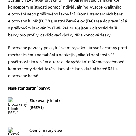
Systémy FLASHAARNauticProfil® lze barevně sladit s jakýmkoli
konceptem místnosti pomocí individuálního, vysoce kvalitního
eloxování nebo práškového lakování. Kromě standardních barev
eloxovaný hliník (E6EV1), matně černý elox (E6C14) a dopravní bílá
s práškovým lakováním (TWP RAL 9016) jsou k dispozici další
barvy pro profily, osvětlovací vložky NP a koncové desky.
Eloxované povrchy poskytují velmi vysokou úroveň ochrany proti
mechanickému namáhání a nabízejí vynikající odolnost vůči
povětrnostním vlivům a korozi. Na vyžádání můžeme systémové
komponenty dodat také v libovolné individuální barvě RAL a
eloxované barvě.
Naše standardní barvy:
Eloxovaný hliník
(E6EV1)
Černý matný elox