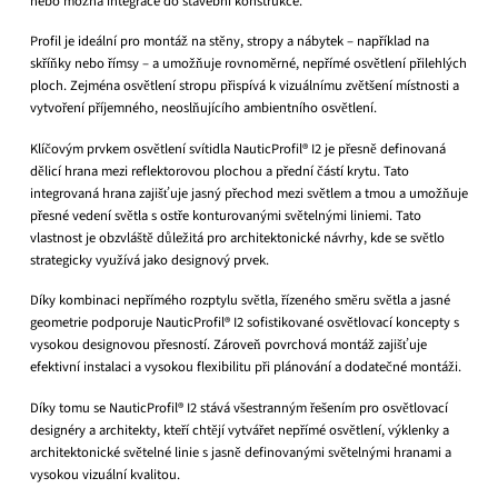
nebo možná integrace do stavební konstrukce.
Profil je ideální pro montáž na stěny, stropy a nábytek – například na
skříňky nebo římsy – a umožňuje rovnoměrné, nepřímé osvětlení přilehlých
ploch. Zejména osvětlení stropu přispívá k vizuálnímu zvětšení místnosti a
vytvoření příjemného, ​​neoslňujícího ambientního osvětlení.
Klíčovým prvkem osvětlení svítidla NauticProfil® I2 je přesně definovaná
dělicí hrana mezi reflektorovou plochou a přední částí krytu. Tato
integrovaná hrana zajišťuje jasný přechod mezi světlem a tmou a umožňuje
přesné vedení světla s ostře konturovanými světelnými liniemi. Tato
vlastnost je obzvláště důležitá pro architektonické návrhy, kde se světlo
strategicky využívá jako designový prvek.
Díky kombinaci nepřímého rozptylu světla, řízeného směru světla a jasné
geometrie podporuje NauticProfil® I2 sofistikované osvětlovací koncepty s
vysokou designovou přesností. Zároveň povrchová montáž zajišťuje
efektivní instalaci a vysokou flexibilitu při plánování a dodatečné montáži.
Díky tomu se NauticProfil® I2 stává všestranným řešením pro osvětlovací
designéry a architekty, kteří chtějí vytvářet nepřímé osvětlení, výklenky a
architektonické světelné linie s jasně definovanými světelnými hranami a
vysokou vizuální kvalitou.