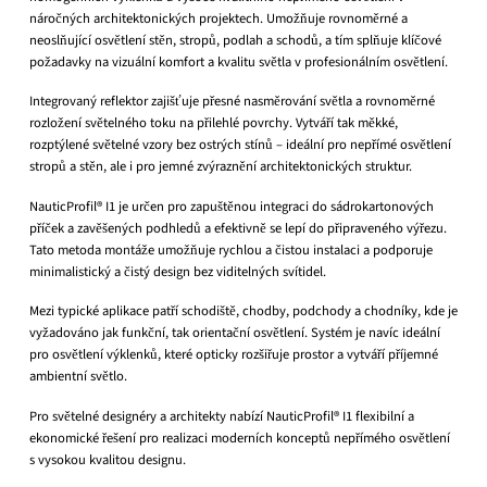
náročných architektonických projektech. Umožňuje rovnoměrné a
neoslňující osvětlení stěn, stropů, podlah a schodů, a tím splňuje klíčové
požadavky na vizuální komfort a kvalitu světla v profesionálním osvětlení.
Integrovaný reflektor zajišťuje přesné nasměrování světla a rovnoměrné
rozložení světelného toku na přilehlé povrchy. Vytváří tak měkké,
rozptýlené světelné vzory bez ostrých stínů – ideální pro nepřímé osvětlení
stropů a stěn, ale i pro jemné zvýraznění architektonických struktur.
NauticProfil® I1 je určen pro zapuštěnou integraci do sádrokartonových
příček a zavěšených podhledů a efektivně se lepí do připraveného výřezu.
Tato metoda montáže umožňuje rychlou a čistou instalaci a podporuje
minimalistický a čistý design bez viditelných svítidel.
Mezi typické aplikace patří schodiště, chodby, podchody a chodníky, kde je
vyžadováno jak funkční, tak orientační osvětlení. Systém je navíc ideální
pro osvětlení výklenků, které opticky rozšiřuje prostor a vytváří příjemné
ambientní světlo.
Pro světelné designéry a architekty nabízí NauticProfil® I1 flexibilní a
ekonomické řešení pro realizaci moderních konceptů nepřímého osvětlení
s vysokou kvalitou designu.