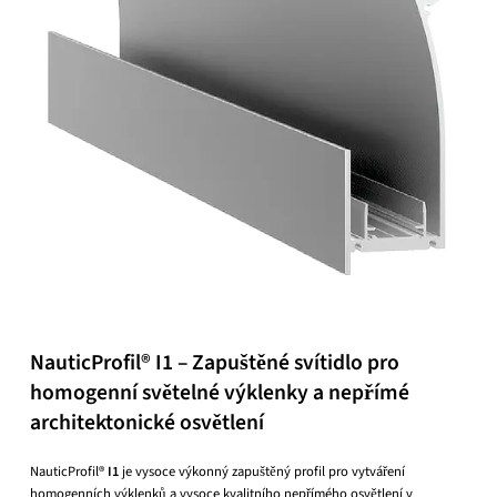
NauticProfil® I1 – Zapuštěné svítidlo pro
homogenní světelné výklenky a nepřímé
architektonické osvětlení
NauticProfil®
I1
je vysoce výkonný zapuštěný profil pro vytváření
homogenních výklenků a vysoce kvalitního nepřímého osvětlení v