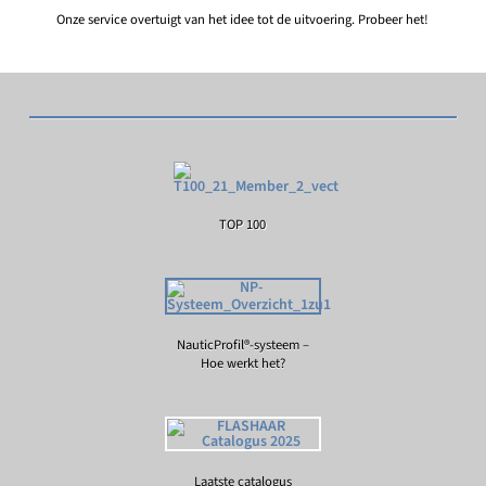
Onze service overtuigt van het idee tot de uitvoering. Probeer het!
TOP 100
NauticProfil®-systeem –
Hoe werkt het?
Laatste catalogus