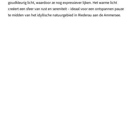
goudkleurig licht, waardoor ze nog expressiever lijken. Het warme licht
creëert een sfeer van rust en sereniteit – ideaal voor een ontspannen pauze
te midden van het idyllische natuurgebied in Riederau aan de Ammersee.
bouwer
Café-Restaurant Seehaus GmbH
seehaus.de
licht ontwerp
DAMON-LIGHT® eK.
damon-light.com