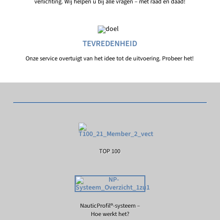
verlichting. Wij helpen u bij alle vragen – met raad en daad!
TEVREDENHEID
Onze service overtuigt van het idee tot de uitvoering. Probeer het!
TOP 100
NauticProfil®-systeem –
Hoe werkt het?