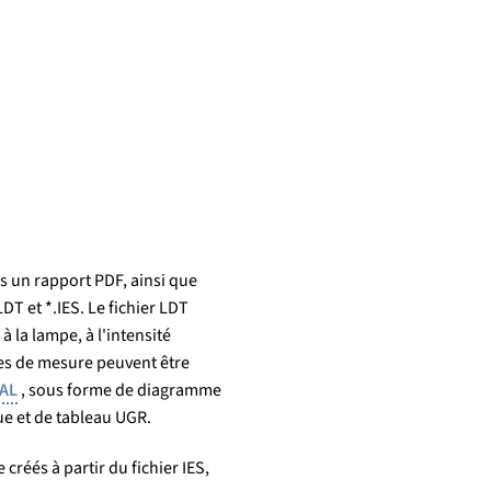
 un rapport PDF, ainsi que
T et *.IES. Le fichier LDT
à la lampe, à l'intensité
ées de mesure peuvent être
IAL
, sous forme de diagramme
e et de tableau UGR.
créés à partir du fichier IES,