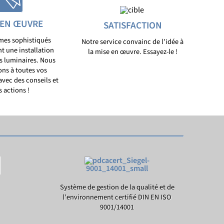
 EN ŒUVRE
SATISFACTION
mes sophistiqués
Notre service convainc de l'idée à
t une installation
la mise en œuvre. Essayez-le !
os luminaires. Nous
ns à toutes vos
avec des conseils et
s actions !
Système de gestion de la qualité et de
l'environnement certifié DIN EN ISO
9001/14001