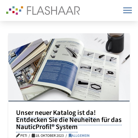
Unser neuer Katalog ist da!
Entdecken Sie die Neuheiten für das
NauticProfil® System
PETI
18. OKTOBER 2023
ALLGEMEIN