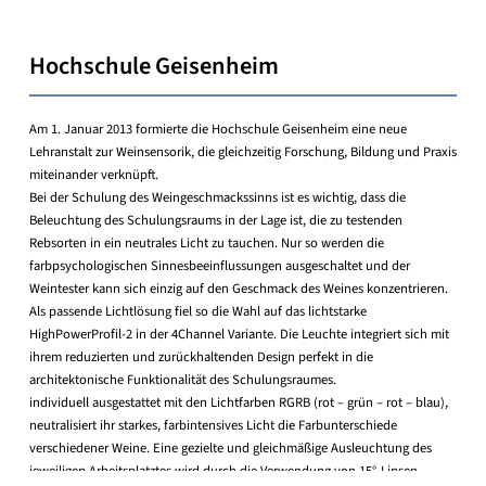
Hochschule Geisenheim
Am 1. Januar 2013 formierte die Hochschule Geisenheim eine neue
Lehranstalt zur Weinsensorik, die gleichzeitig Forschung, Bildung und Praxis
miteinander verknüpft.
Bei der Schulung des Weingeschmackssinns ist es wichtig, dass die
Beleuchtung des Schulungsraums in der Lage ist, die zu testenden
Rebsorten in ein neutrales Licht zu tauchen. Nur so werden die
farbpsychologischen Sinnesbeeinflussungen ausgeschaltet und der
Weintester kann sich einzig auf den Geschmack des Weines konzentrieren.
Als passende Lichtlösung fiel so die Wahl auf das lichtstarke
HighPowerProfil-2 in der 4Channel Variante. Die Leuchte integriert sich mit
ihrem reduzierten und zurückhaltenden Design perfekt in die
architektonische Funktionalität des Schulungsraumes.
individuell ausgestattet mit den Lichtfarben RGRB (rot – grün – rot – blau),
neutralisiert ihr starkes, farbintensives Licht die Farbunterschiede
verschiedener Weine. Eine gezielte und gleichmäßige Ausleuchtung des
jeweiligen Arbeitsplatztes wird durch die Verwendung von 15°-Linsen