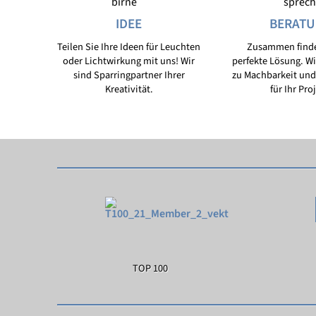
IDEE
BERAT
Teilen Sie Ihre Ideen für Leuchten
Zusammen finde
oder Lichtwirkung mit uns! Wir
perfekte Lösung. Wi
sind Sparringpartner Ihrer
zu Machbarkeit und
Kreativität.
für Ihr Pro
TOP 100