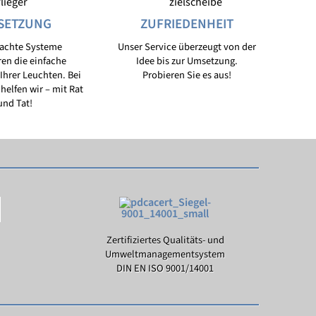
SETZUNG
ZUFRIEDENHEIT
achte Systeme
Unser Service überzeugt von der
ren die einfache
Idee bis zur Umsetzung.
 Ihrer Leuchten. Bei
Probieren Sie es aus!
helfen wir – mit Rat
und Tat!
Zertifiziertes Qualitäts- und
Umweltmanagementsystem
DIN EN ISO 9001/14001